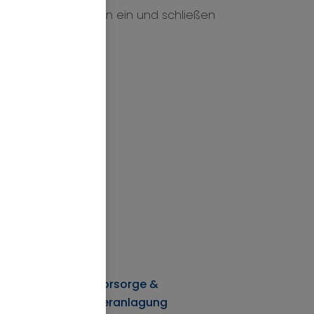
Ihre Wohnungsdaten ein und schließen
ekt online ab.
m 30. September
ERSICHERUNG
Vorsorge &
Veranlagung