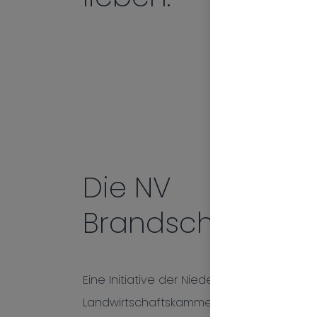
Die NV
Brandschutzpräv
Eine Initiative der Niederösterreichische
Landwirtschaftskammer NÖ für die Bäueri