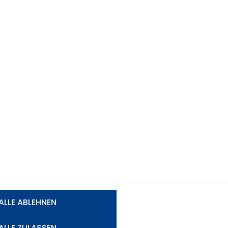
470
Mio.
Prämienvolumen
ALLE ABLEHNEN
ALLE ZULASSEN