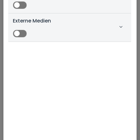
gerne Zeit, um mit Ihnen in Ruhe alle Fragen klären
zu können.
Sollte Ihnen ein Hausbesuch lieber sein - gerne und
Externe Medien
jederzeit.
BERATUNG ANFORDERN
Hausbesuch versus
Kundenbüro
Wie auch immer - hier finden Sie einen Überblick
über unsere Standorte.