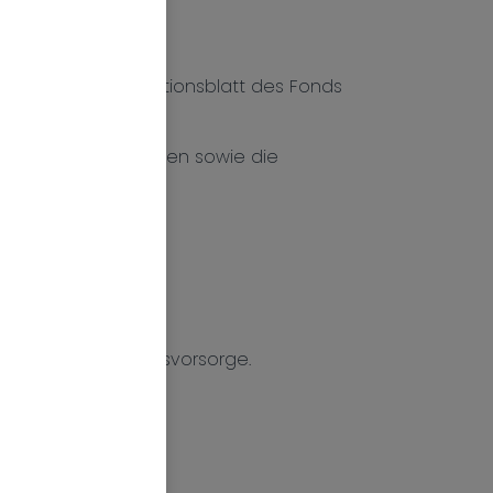
hörige Basisinformationsblatt des Fonds
Artikel 9 der EU-
glichen Informationen sowie die
günstigten Zukunftsvorsorge.