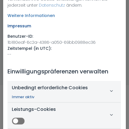
Unfallvorsorge auf Ihrer Baustelle. Eine faire Geste
jederzeit unter
Datenschutz
ändern.
an alle, die helfen.
Weitere Informationen
Kombi mit Rohbauversicherung
Impressum
mit "Rohbau"-Gutschrift
Benutzer-ID:
1b180eaf-6c2a-4386-a050-69bb0988ec36
2 Varianten zur Wahl
Zeitstempel (in UTC):
--
BERATER KONTAKTIEREN
Einwilligungspräferenzen verwalten
Unbedingt erforderliche Cookies
Immer aktiv
Das schützen, was Sie
Leistungs-Cookies
lieben