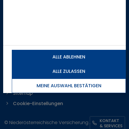
Whistleblowing
Erklärung zur Barrierefreiheit
FAQs
ALLE ABLEHNEN
Impressum
ALLE ZULASSEN
Datenschutzinformationen
Haftungsausschluss
MEINE AUSWAHL BESTÄTIGEN
Sitemap
Cookie-Einstellungen
KONTAKT
© Niederösterreichische Versicherung AG
& SERVICES