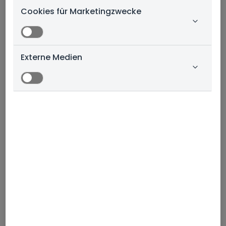
Cookies für Marketingzwecke
Leistungen
Infos downloaden
Externe Medien
Mehr als Glück. Unfallschutz
beim Bauen.
Rund 1.000 Menschen verunfallen jährlich in
Österreich beim privaten „Häuslbau“ so schwer, dass
sie ins Krankenhaus müssen (Quelle: KfV).
Unfallquellen gibt es reichlich. Ein falscher
ungesicherter Schritt am Dach, herabfallende