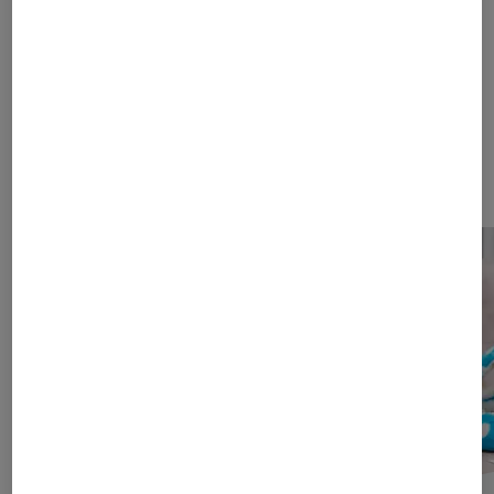
Unser 24/7 Service
Unser Kundenportal Meine NV und die digitale
Schadenmeldung sind 24/7 für dich da. Egal, ob
du deine Polizzen checken oder einen Schaden
melden willst – alles einfach und schnell online.