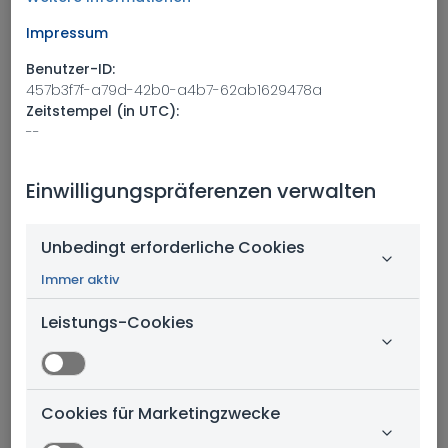
Sämtliche Meldungen werden in der Abteilung
Impressum
Compliance unter Einhaltung größtmöglicher
Benutzer-ID:
Vertraulichkeit, Verschwiegenheit und
457b3f7f-a79d-42b0-a4b7-62ab1629478a
Zeitstempel (in UTC):
Identitätsschutz des Meldenden bearbeitet.
--
Welchen Verstoß wollen Sie melden?
*
Einwilligungspräferenzen verwalten
Unbedingt erforderliche Cookies
Immer aktiv
Beschreiben Sie den Missstand
Leistungs-Cookies
Kontaktdaten
E-Mail
Telefonnummer
Cookies für Marketingzwecke