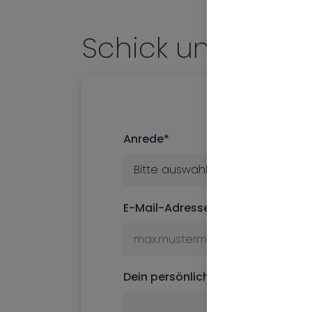
Schick uns dein
Anrede
*
V
E-Mail-Adresse
Dein persönlicher Berater
*