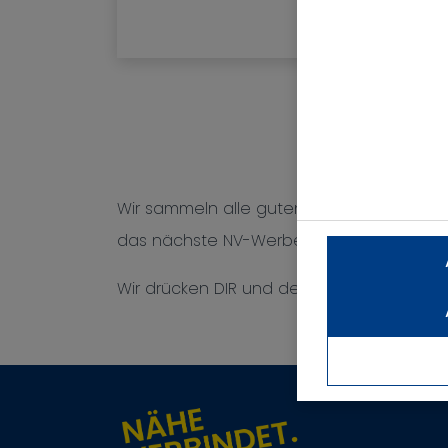
Wir sammeln alle guten Geschichten bis
das nächste NV-Werbeplakat.
Wir drücken DIR und deinem Berater die