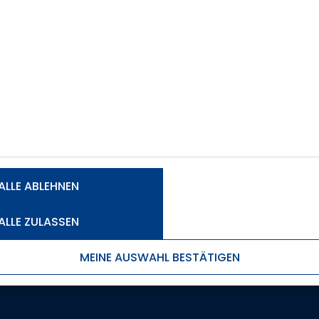
 zum Sommer und eine Jury wählt anschließend die bes
ALLE ABLEHNEN
 Daumen!
ALLE ZULASSEN
MEINE AUSWAHL BESTÄTIGEN