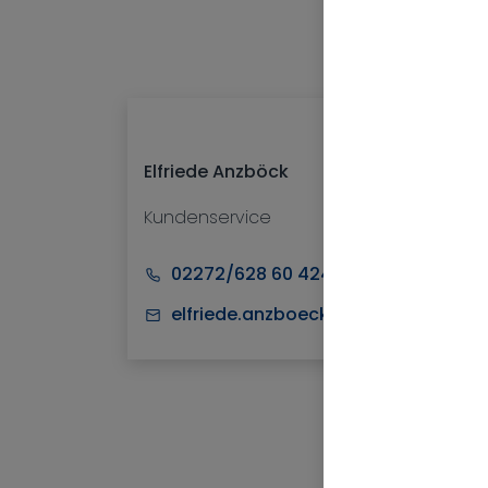
Elfriede Anzböck
Kundenservice
02272/628 60 4241
elfriede.anzboeck@nv.at
Kar