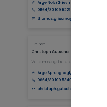
Arge Nolz/Griesmayer
0664/80 109 5221
thomas.griesmayer@nv.at
Ob.Insp.
Christoph Gutscher
Versicherungsberater
Arge Sprengnagl/Kapeller/Schnitze
0664/80 109 5340
christoph.gutscher@nv.at