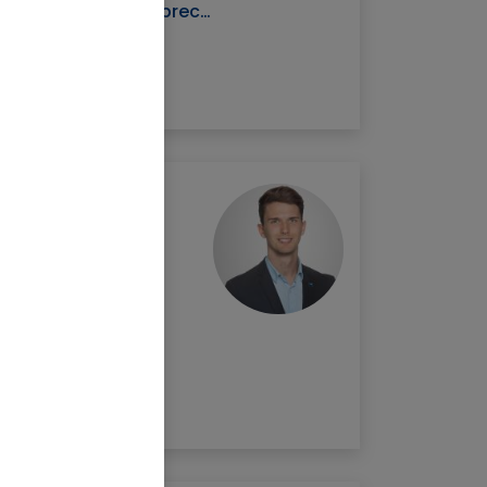
eller/Schnitzer/Albrecht
r@nv.at
rosch/Mayer