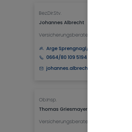
Bez.Dir.Stv.
Johannes Albrecht
Versicherungsberater
Arge Sprengnagl/Kapeller/Schnitze
0664/80 109 5194
johannes.albrecht@nv.at
Ob.Insp.
Thomas Griesmayer
Versicherungsberater