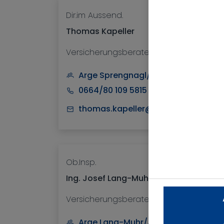
Dir.im Aussend.
Thomas Kapeller
Versicherungsberater
Arge Sprengnagl/Kapeller/Schnitze
0664/80 109 5815
thomas.kapeller@nv.at
Ob.Insp.
Ing. Josef Lang-Muhr
Versicherungsberater
Arge Lang-Muhr/Jarosch/Mayer