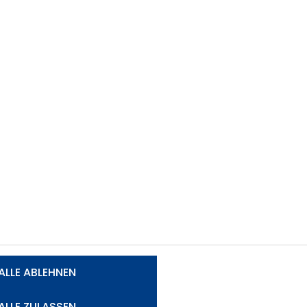
Dir.im Aussend.
Jochen Kern
Versicherungsberater
r/Albrecht
Arge Kern/Szabo
0664/80 109 5819
jochen.kern@nv.at
Insp.
Christoph Mayer
ALLE ABLEHNEN
Versicherungsberater
Arge Lang-Muhr/Ja
ALLE ZULASSEN